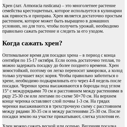
Хрен (лат. Armoracia rusticana) – это многолетнее растение
семейства крестоцветных, которое используется в кулинарии
как пряность и приправа. Хрен является достаточно простым
растением, которое может быть выращено в домашних
условиях, но для того, чтобы получить урожай, необходимо
правильно сажать растение и следить за его уходом.
Когда сажать хрен?
Оптимальное время для посадки хрена – в период с конца
сентября по 15-17 октября. Если осень достаточно теплая, то
можно задержать посадку до более позднего времени. Хрен
зимостойкий, поэтому он легко переносит заморозки, а холод
только улучшает вкус корня. Чтобы правильно заботиться о
хрене, необходимо подкармливать его через 4-8 недель после
посадки. Черенки хрена высаживаются в борозды под углом
15° с междурядьями 70 см и расстоянием между растениями в
ряду 25-30 см или лентами по схеме 50×70 см. На верхнем
конце черенка оставляют слой почвы 1-3 см. На грядах
черенки высаживаются в трехстрочную схему с расстоянием
между рядами 30-35 см и между растениями 25-30 см. После
посадки землю на участке прикатывают, слегка уплотняя ее.
Хрен можно сажать весной или осенью. Весенняя посадка