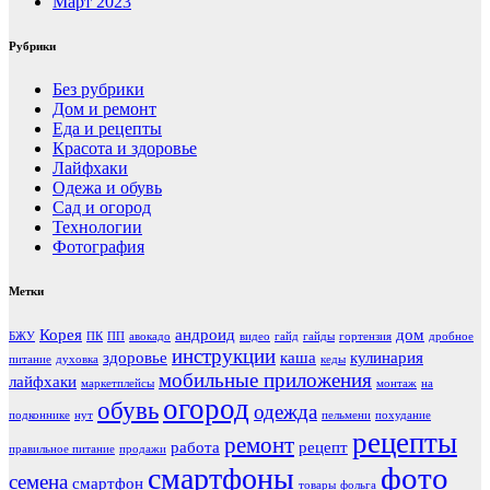
Март 2023
Рубрики
Без рубрики
Дом и ремонт
Еда и рецепты
Красота и здоровье
Лайфхаки
Одежа и обувь
Сад и огород
Технологии
Фотография
Метки
Корея
андроид
дом
БЖУ
ПК
ПП
авокадо
видео
гайд
гайды
гортензия
дробное
инструкции
здоровье
каша
кулинария
питание
духовка
кеды
мобильные приложения
лайфхаки
маркетплейсы
монтаж
на
огород
обувь
одежда
подконнике
нут
пельмени
похудание
рецепты
ремонт
работа
рецепт
правильное питание
продажи
фото
смартфоны
семена
смартфон
товары
фольга