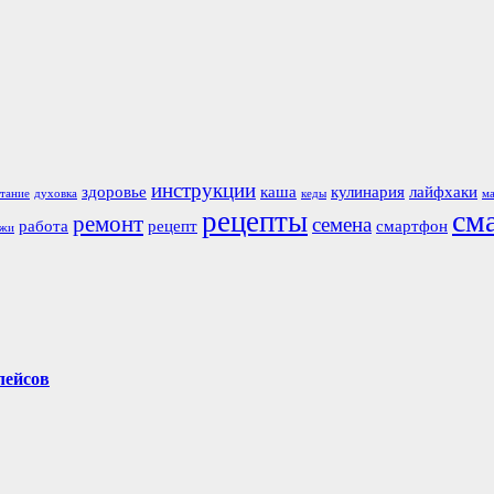
инструкции
здоровье
каша
кулинария
лайфхаки
тание
духовка
кеды
м
см
рецепты
ремонт
семена
работа
рецепт
смартфон
ажи
лейсов