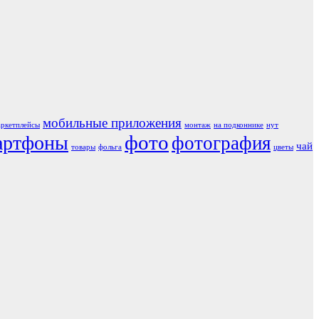
мобильные приложения
аркетплейсы
монтаж
на подконнике
нут
фото
артфоны
фотография
чай
товары
фольга
цветы