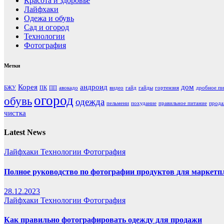
Красота и здоровье
Лайфхаки
Одежа и обувь
Сад и огород
Технологии
Фотография
Метки
Корея
андроид
дом
БЖУ
ПК
ПП
авокадо
видео
гайд
гайды
гортензия
дробное пи
огород
обувь
одежда
пельмени
похудание
правильное питание
прод
чистка
Latest News
Лайфхаки
Технологии
Фотография
Полное руководство по фотографии продуктов для маркетп
28.12.2023
Лайфхаки
Технологии
Фотография
Как правильно фотографировать одежду для продажи