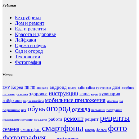
Рубрики
Без рубрики
Дом и ремонт
Еда и рецепты
Красота и здоровье
Лайфхаки
Одежа и обувь
Сад и огород
Технологии
Фотография
Метки
Корея
андроид
дом
БЖУ
ПК
ПП
авокадо
видео
гайд
гайды
гортензия
дробное
инструкции
здоровье
каша
кулинария
питание
духовка
кеды
мобильные приложения
лайфхаки
маркетплейсы
монтаж
на
огород
обувь
одежда
подконнике
нут
пельмени
похудание
рецепты
ремонт
работа
рецепт
правильное питание
продажи
фото
смартфоны
семена
смартфон
товары
фольга
фотография
чай
чистка