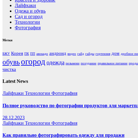
Лайфхаки
Одежа и обувь
Сад и огород
Технологии
Фотография
Метки
Корея
андроид
дом
БЖУ
ПК
ПП
авокадо
видео
гайд
гайды
гортензия
дробное пи
огород
обувь
одежда
пельмени
похудание
правильное питание
прод
чистка
Latest News
Лайфхаки
Технологии
Фотография
Полное руководство по фотографии продуктов для маркетп
28.12.2023
Лайфхаки
Технологии
Фотография
Как правильно фотографировать одежду для продажи