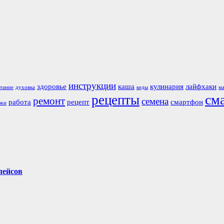
инструкции
здоровье
каша
кулинария
лайфхаки
тание
духовка
кеды
м
см
рецепты
ремонт
семена
работа
рецепт
смартфон
ажи
лейсов