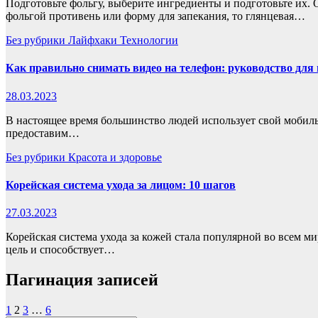
Подготовьте фольгу, выберите ингредиенты и подготовьте их. 
фольгой противень или форму для запекания, то глянцевая…
Без рубрики
Лайфхаки
Технологии
Как правильно снимать видео на телефон: руководство дл
28.03.2023
В настоящее время большинство людей использует свой мобильны
предоставим…
Без рубрики
Красота и здоровье
Корейская система ухода за лицом: 10 шагов
27.03.2023
Корейская система ухода за кожей стала популярной во всем м
цель и способствует…
Пагинация записей
1
2
3
…
6