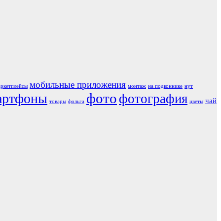
мобильные приложения
аркетплейсы
монтаж
на подконнике
нут
фото
артфоны
фотография
чай
товары
фольга
цветы